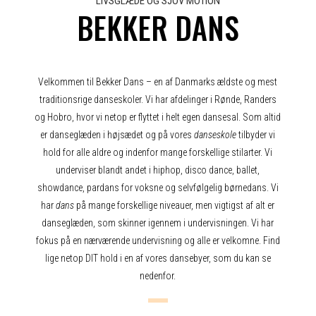
LIVSGLÆDE OG SJOV MOTION
BEKKER DANS
Velkommen til Bekker Dans – en af Danmarks ældste og mest
traditionsrige danseskoler. Vi har afdelinger i Rønde, Randers
og Hobro, hvor vi netop er flyttet i helt egen dansesal. Som altid
er danseglæden i højsædet og på vores
danseskole
tilbyder vi
hold for alle aldre og indenfor mange forskellige stilarter. Vi
underviser blandt andet i hiphop, disco dance, ballet,
showdance, pardans for voksne og selvfølgelig børnedans. Vi
har
dans
på mange forskellige niveauer, men vigtigst af alt er
danseglæden, som skinner igennem i undervisningen. Vi har
fokus på en nærværende undervisning og alle er velkomne. Find
lige netop DIT hold i en af vores dansebyer, som du kan se
nedenfor.