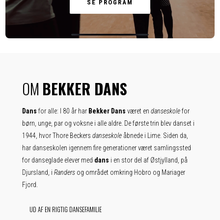
SE PROGRAM
OM
BEKKER DANS
Dans
for alle: I 80 år har
Bekker Dans
været en
danseskole
for
børn, unge, par og voksne i alle aldre. De første trin blev danset i
1944, hvor Thore Beckers
danseskole
åbnede i Lime. Siden da,
har danseskolen igennem fire generationer været samlingssted
for danseglade elever med
dans
i en stor del af Østjylland, på
Djursland, i
Randers
og området omkring Hobro og Mariager
Fjord.
UD AF EN RIGTIG DANSEFAMILIE